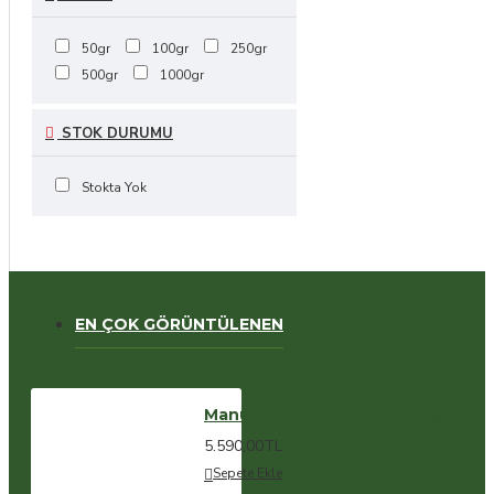
50gr
100gr
250gr
500gr
1000gr
STOK DURUMU
Stokta Yok
EN ÇOK GÖRÜNTÜLENEN
Manuka Balı MGO 400+ 250gr
5.590,00TL
Sepete Ekle