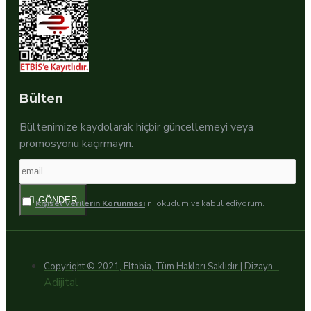
Bülten
Bültenimize kaydolarak hiçbir güncellemeyi veya
promosyonu kaçırmayın.
GÖNDER
Kişisel Verilerin Korunması
'ni okudum ve kabul ediyorum.
Copyright © 2021, Eltabia, Tüm Hakları Saklıdır | Dizayn -
Adijital