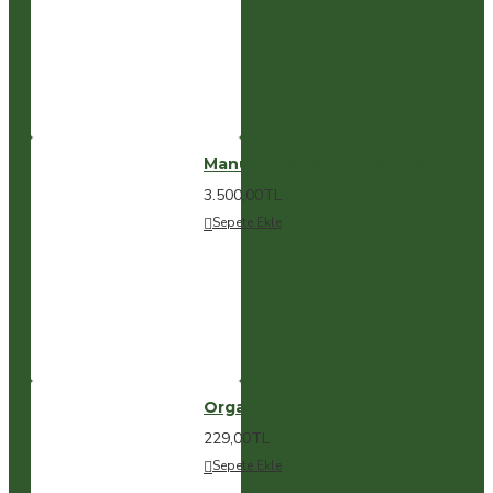
Manuka Balı MGO 250+ 250gr
3.500,00TL
Sepete Ekle
Organik Kamu Kamu Tozu
229,00TL
Sepete Ekle