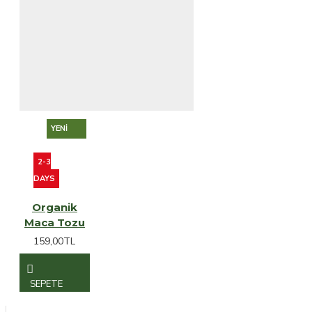
YENI
2-3
DAYS
Organik
Maca Tozu
159,00TL
SEPETE
EKLE