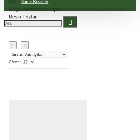
Eltabia Süper Besinler.
Süper Besinler
Doğal ve Katkısız Süper
Besin Tozları
Sırala:
Göster: