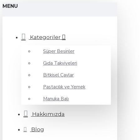
MENU
Kategoriler
Süper Besinler
Gıda Takviyeleri
Bitkisel Çaylar
Pastacılık ve Yemek
Manuka Balı
Hakkımızda
Blog