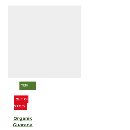
YENI
OUT OF
STOCK
Organik
Guarana