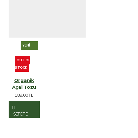
YENI
OUT OF
STOCK
Organik
Açai Tozu
189,00TL
SEPETE
EKLE