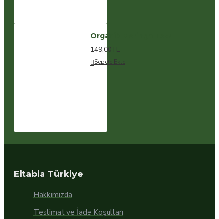
Organik Moringa Tozu
149,00TL
Sepete Ekle
Eltabia Türkiye
Hakkımızda
Teslimat ve İade Koşulları