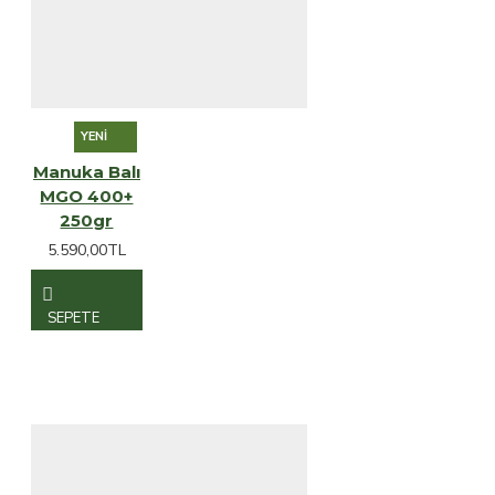
YENI
Manuka Balı
MGO 400+
250gr
5.590,00TL
SEPETE
EKLE