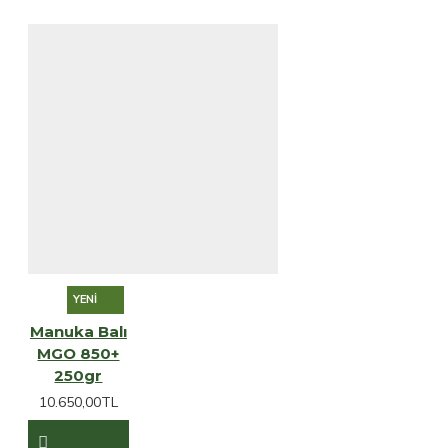
YENI
Manuka Balı
MGO 850+
250gr
10.650,00TL