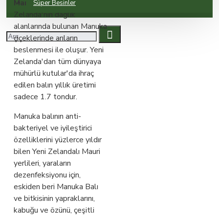
Manuka Balı
, Yeni
Süper Besinler
Zelanda'nın dağlık
alanlarında bulunan Manuka
çiçeklerinde arıların
beslenmesi ile oluşur. Yeni
Zelanda'dan tüm dünyaya
mühürlü kutular'da ihraç
edilen balın yıllık üretimi
sadece 1.7 tondur.
Manuka balının anti-
bakteriyel ve iyileştirici
özelliklerini yüzlerce yıldır
bilen Yeni Zelandalı Mauri
yerlileri, yaraların
dezenfeksiyonu için,
eskiden beri Manuka Balı
ve bitkisinin yapraklarını,
kabuğu ve özünü, çeşitli