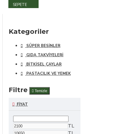
SEPETE
EKLE
Kategoriler
SÜPER BESINLER
GIDA TAKVIYELERI
BITKISEL ÇAYLAR
PASTACILIK VE YEMEK
Filtre
Temizle
FIYAT
TL
TL