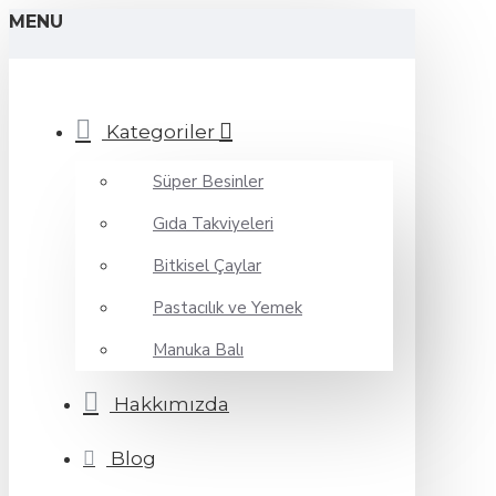
MENU
Kategoriler
Süper Besinler
Gıda Takviyeleri
Bitkisel Çaylar
Pastacılık ve Yemek
Manuka Balı
Hakkımızda
Blog